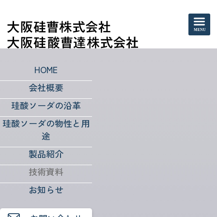
HOME
会社概要
技術資料
珪酸ソーダの沿革
ー無機コーテッドサン
珪酸ソーダの物性と用
途
ド、無機中子ー
製品紹介
技術資料
お知らせ
技術資料 ー 無機コーテッドサンド、
無機中子