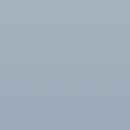
HOME
会社概要
珪酸ソーダの沿革
珪酸ソーダの物性と用途
製品紹介
技術資料
お知らせ
お問い合わせ
プライバシーポリシー
〒576-0041
大阪府交野市私部西3丁目24番10号
TEL 072-891-0775 FAX 072-892-1605
© 2025 osaka-keisou Inc.