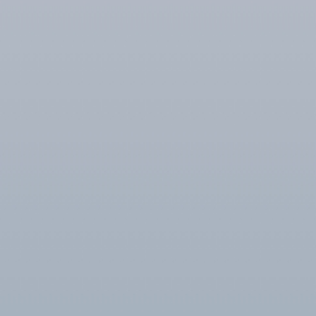
珪酸ソーダの
珪酸塩の性質
製法
珪酸塩水溶液と他の化
学薬品との反応